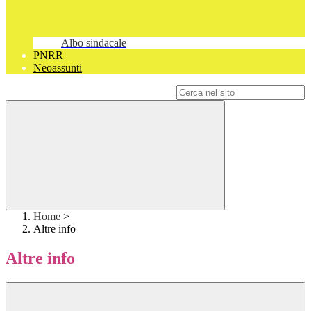
Albo sindacale
PNRR
Neoassunti
Campo di ricerca per le pagine del sito
Home
>
Altre info
Altre info