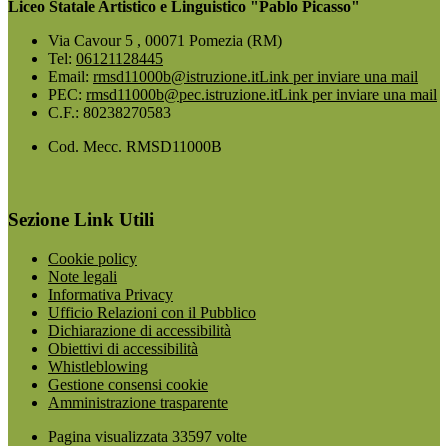
Liceo Statale Artistico e Linguistico "Pablo Picasso"
Via Cavour 5 , 00071 Pomezia (RM)
Tel:
06121128445
Email:
rmsd11000b@istruzione.it
Link per inviare una mail
PEC:
rmsd11000b@pec.istruzione.it
Link per inviare una mail
C.F.: 80238270583
Cod. Mecc. RMSD11000B
Sezione Link Utili
Cookie policy
Note legali
Informativa Privacy
Ufficio Relazioni con il Pubblico
Dichiarazione di accessibilità
Obiettivi di accessibilità
Whistleblowing
Gestione consensi cookie
Amministrazione trasparente
Pagina visualizzata
33597
volte