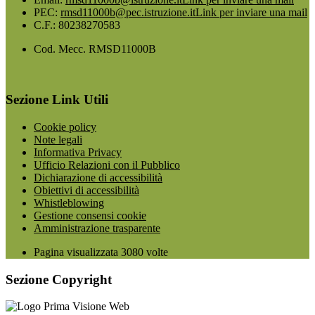
PEC:
rmsd11000b@pec.istruzione.it
Link per inviare una mail
C.F.: 80238270583
Cod. Mecc. RMSD11000B
Sezione Link Utili
Cookie policy
Note legali
Informativa Privacy
Ufficio Relazioni con il Pubblico
Dichiarazione di accessibilità
Obiettivi di accessibilità
Whistleblowing
Gestione consensi cookie
Amministrazione trasparente
Pagina visualizzata
3080
volte
Sezione Copyright