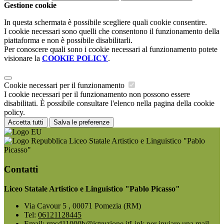
Gestione cookie
In questa schermata è possibile scegliere quali cookie consentire.
I cookie necessari sono quelli che consentono il funzionamento della
piattaforma e non è possibile disabilitarli.
Per conoscere quali sono i cookie necessari al funzionamento potete
visionare la
COOKIE POLICY
.
Cookie necessari per il funzionamento
I cookie necessari per il funzionamento non possono essere
disabilitati. È possibile consultare l'elenco nella pagina della cookie
policy.
Accetta tutti
Salva le preferenze
Liceo Statale Artistico e Linguistico "Pablo
Picasso"
Contatti
Liceo Statale Artistico e Linguistico "Pablo Picasso"
Via Cavour 5 , 00071 Pomezia (RM)
Tel:
06121128445
Email:
rmsd11000b@istruzione.it
Link per inviare una mail