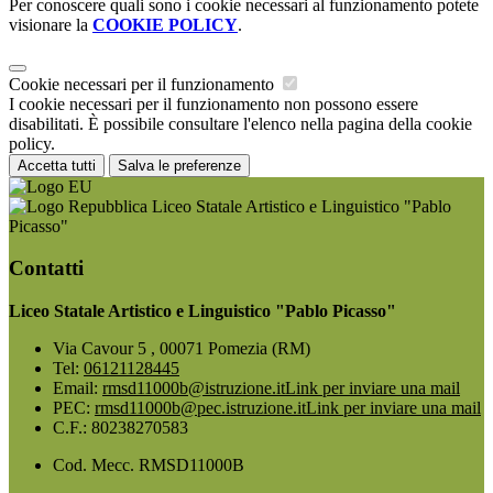
Per conoscere quali sono i cookie necessari al funzionamento potete
visionare la
COOKIE POLICY
.
Cookie necessari per il funzionamento
I cookie necessari per il funzionamento non possono essere
disabilitati. È possibile consultare l'elenco nella pagina della cookie
policy.
Accetta tutti
Salva le preferenze
Liceo Statale Artistico e Linguistico "Pablo
Picasso"
Contatti
Liceo Statale Artistico e Linguistico "Pablo Picasso"
Via Cavour 5 , 00071 Pomezia (RM)
Tel:
06121128445
Email:
rmsd11000b@istruzione.it
Link per inviare una mail
PEC:
rmsd11000b@pec.istruzione.it
Link per inviare una mail
C.F.: 80238270583
Cod. Mecc. RMSD11000B