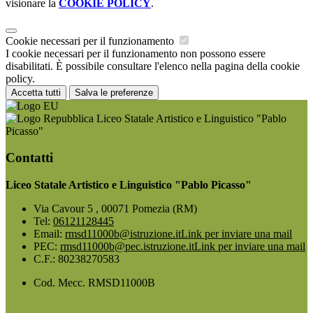
visionare la
COOKIE POLICY
.
Cookie necessari per il funzionamento
I cookie necessari per il funzionamento non possono essere
disabilitati. È possibile consultare l'elenco nella pagina della cookie
policy.
Accetta tutti
Salva le preferenze
Liceo Statale Artistico e Linguistico "Pablo
Picasso"
Contatti
Liceo Statale Artistico e Linguistico "Pablo Picasso"
Via Cavour 5 , 00071 Pomezia (RM)
Tel:
06121128445
Email:
rmsd11000b@istruzione.it
Link per inviare una mail
PEC:
rmsd11000b@pec.istruzione.it
Link per inviare una mail
C.F.: 80238270583
Cod. Mecc. RMSD11000B