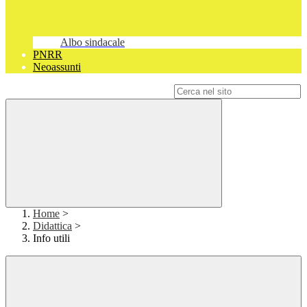
Albo sindacale
PNRR
Neoassunti
Campo di ricerca per le pagine del sito
Home
>
Didattica
>
Info utili