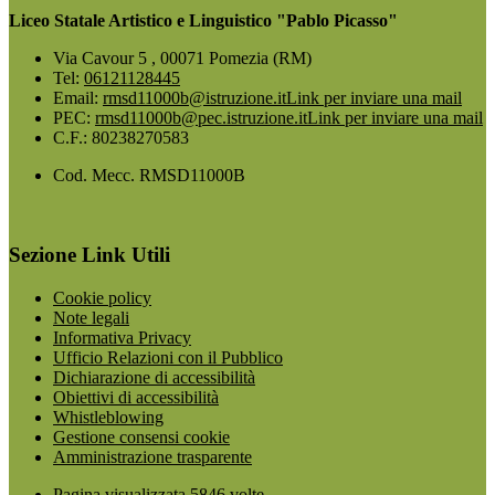
Liceo Statale Artistico e Linguistico "Pablo Picasso"
Via Cavour 5 , 00071 Pomezia (RM)
Tel:
06121128445
Email:
rmsd11000b@istruzione.it
Link per inviare una mail
PEC:
rmsd11000b@pec.istruzione.it
Link per inviare una mail
C.F.: 80238270583
Cod. Mecc. RMSD11000B
Sezione Link Utili
Cookie policy
Note legali
Informativa Privacy
Ufficio Relazioni con il Pubblico
Dichiarazione di accessibilità
Obiettivi di accessibilità
Whistleblowing
Gestione consensi cookie
Amministrazione trasparente
Pagina visualizzata
5846
volte