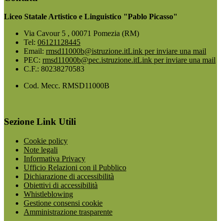
Liceo Statale Artistico e Linguistico "Pablo Picasso"
Via Cavour 5 , 00071 Pomezia (RM)
Tel:
06121128445
Email:
rmsd11000b@istruzione.it
Link per inviare una mail
PEC:
rmsd11000b@pec.istruzione.it
Link per inviare una mail
C.F.: 80238270583
Cod. Mecc. RMSD11000B
Sezione Link Utili
Cookie policy
Note legali
Informativa Privacy
Ufficio Relazioni con il Pubblico
Dichiarazione di accessibilità
Obiettivi di accessibilità
Whistleblowing
Gestione consensi cookie
Amministrazione trasparente