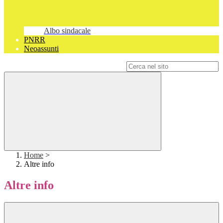
Albo sindacale
PNRR
Neoassunti
Campo di ricerca per le pagine del sito
Home
>
Altre info
Altre info