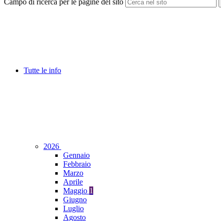
Campo di ricerca per le pagine del sito
Tutte le info
2026
Gennaio
Febbraio
Marzo
Aprile
Maggio
1
Giugno
Luglio
Agosto