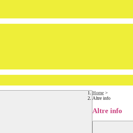
Home
>
Altre info
Altre info