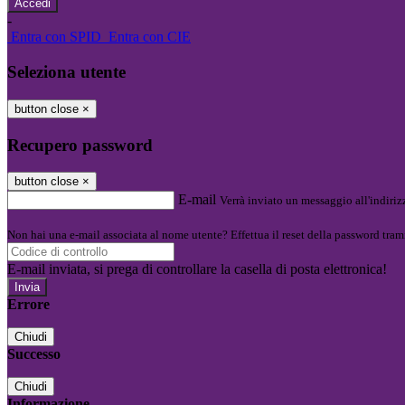
-
Entra con SPID
Entra con CIE
Seleziona utente
button close
×
Recupero password
button close
×
E-mail
Verrà inviato un messaggio all'indirizz
Non hai una e-mail associata al nome utente? Effettua il reset della password tram
E-mail inviata, si prega di controllare la casella di posta elettronica!
Errore
Chiudi
Successo
Chiudi
Informazione