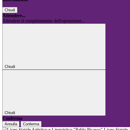
Chiudi
Attendere...
Attendere il completamento dell'operazione...
Chiudi
Chiudi
Conferma
Annulla
Conferma
Liceo Statale