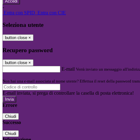
-
Entra con SPID
Entra con CIE
Seleziona utente
button close
×
Recupero password
button close
×
E-mail
Verrà inviato un messaggio all'indirizz
Non hai una e-mail associata al nome utente? Effettua il reset della password tram
E-mail inviata, si prega di controllare la casella di posta elettronica!
Errore
Chiudi
Successo
Chiudi
Informazione