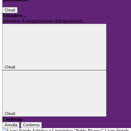
Chiudi
Attendere...
Attendere il completamento dell'operazione...
Chiudi
Chiudi
Conferma
Annulla
Conferma
Liceo Statale