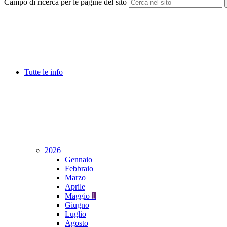
Campo di ricerca per le pagine del sito
Tutte le info
2026
Gennaio
Febbraio
Marzo
Aprile
Maggio
1
Giugno
Luglio
Agosto