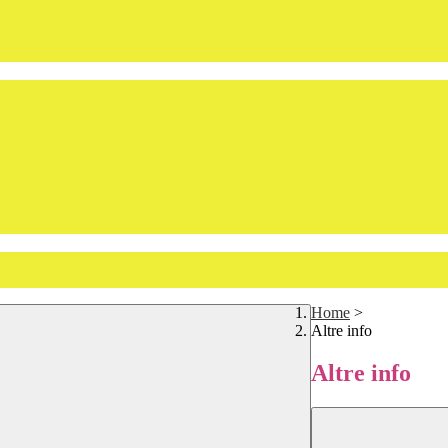
Home
>
Altre info
Altre info