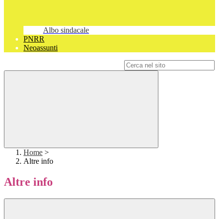
Albo sindacale
PNRR
Neoassunti
Campo di ricerca per le pagine del sito
Home
>
Altre info
Altre info