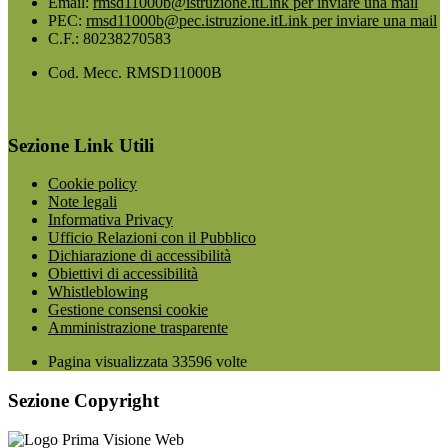
Email:
rmsd11000b@istruzione.it
Link per inviare una mail
PEC:
rmsd11000b@pec.istruzione.it
Link per inviare una mail
C.F.: 80238270583
Cod. Mecc. RMSD11000B
Sezione Link Utili
Cookie policy
Note legali
Informativa Privacy
Ufficio Relazioni con il Pubblico
Dichiarazione di accessibilità
Obiettivi di accessibilità
Whistleblowing
Gestione consensi cookie
Amministrazione trasparente
Pagina visualizzata
33596
volte
Sezione Copyright