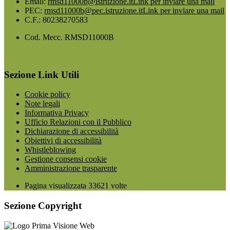
Email:
rmsd11000b@istruzione.it
Link per inviare una mail
PEC:
rmsd11000b@pec.istruzione.it
Link per inviare una mail
C.F.: 80238270583
Cod. Mecc. RMSD11000B
Sezione Link Utili
Cookie policy
Note legali
Informativa Privacy
Ufficio Relazioni con il Pubblico
Dichiarazione di accessibilità
Obiettivi di accessibilità
Whistleblowing
Gestione consensi cookie
Amministrazione trasparente
Pagina visualizzata
33621
volte
Sezione Copyright