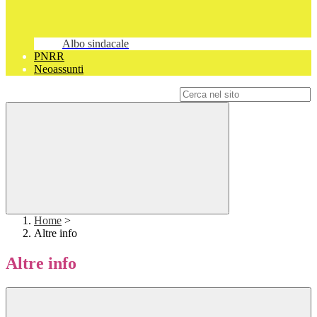
Albo sindacale
PNRR
Neoassunti
Campo di ricerca per le pagine del sito
Home
>
Altre info
Altre info