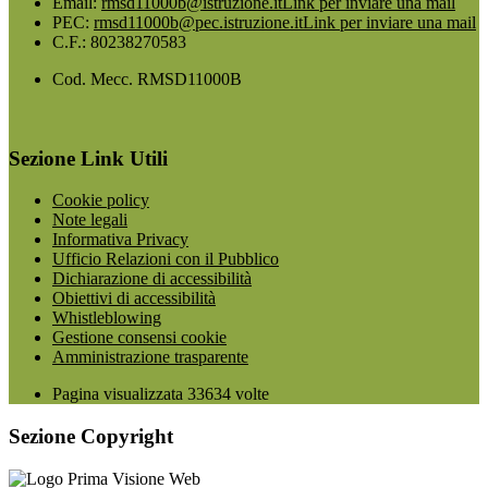
Email:
rmsd11000b@istruzione.it
Link per inviare una mail
PEC:
rmsd11000b@pec.istruzione.it
Link per inviare una mail
C.F.: 80238270583
Cod. Mecc. RMSD11000B
Sezione Link Utili
Cookie policy
Note legali
Informativa Privacy
Ufficio Relazioni con il Pubblico
Dichiarazione di accessibilità
Obiettivi di accessibilità
Whistleblowing
Gestione consensi cookie
Amministrazione trasparente
Pagina visualizzata
33634
volte
Sezione Copyright