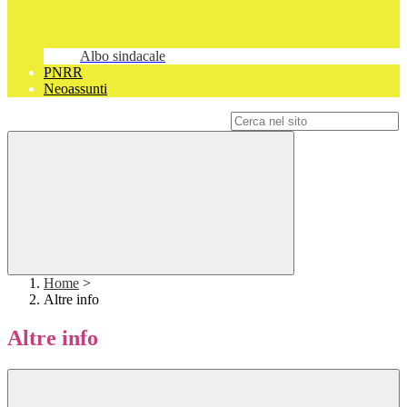
Albo sindacale
PNRR
Neoassunti
Campo di ricerca per le pagine del sito
Home
>
Altre info
Altre info