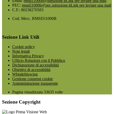
Email:
rmsd11000b@istruzione.it
Link per inviare una mail
PEC:
rmsd11000b@pec.istruzione.it
Link per inviare una mail
C.F.: 80238270583
Cod. Mecc. RMSD11000B
Sezione Link Utili
Cookie policy
Note legali
Informativa Privacy
Ufficio Relazioni con il Pubblico
Dichiarazione di accessibilità
Obiettivi di accessibilità
Whistleblowing
Gestione consensi cookie
Amministrazione trasparente
Pagina visualizzata
33635
volte
Sezione Copyright