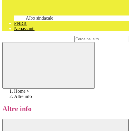
Albo sindacale
PNRR
Neoassunti
Campo di ricerca per le pagine del sito
Home
>
Altre info
Altre info