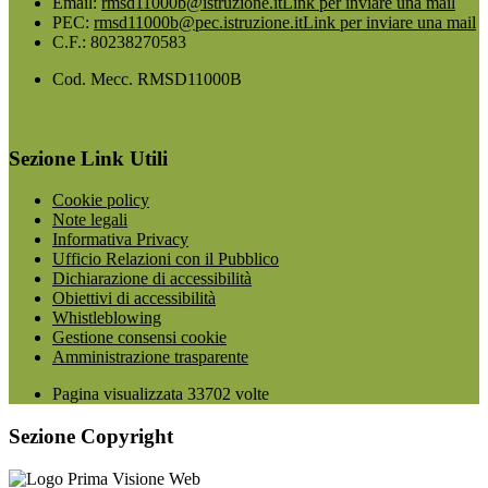
Email:
rmsd11000b@istruzione.it
Link per inviare una mail
PEC:
rmsd11000b@pec.istruzione.it
Link per inviare una mail
C.F.: 80238270583
Cod. Mecc. RMSD11000B
Sezione Link Utili
Cookie policy
Note legali
Informativa Privacy
Ufficio Relazioni con il Pubblico
Dichiarazione di accessibilità
Obiettivi di accessibilità
Whistleblowing
Gestione consensi cookie
Amministrazione trasparente
Pagina visualizzata
33702
volte
Sezione Copyright