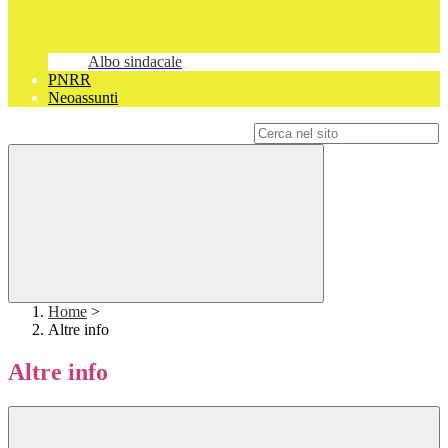
Albo sindacale
PNRR
Neoassunti
Campo di ricerca per le pagine del sito
Home
>
Altre info
Altre info