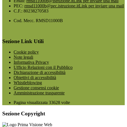
Email:
rmsd11000b@istruzione.it
Link per inviare una mail
PEC:
rmsd11000b@pec.istruzione.it
Link per inviare una mail
C.F.: 80238270583
Cod. Mecc. RMSD11000B
Sezione Link Utili
Cookie policy
Note legali
Informativa Privacy
Ufficio Relazioni con il Pubblico
Dichiarazione di accessibilità
Obiettivi di accessibilità
Whistleblowing
Gestione consensi cookie
Amministrazione trasparente
Pagina visualizzata
33628
volte
Sezione Copyright