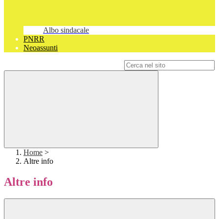
Albo sindacale
PNRR
Neoassunti
Campo di ricerca per le pagine del sito
Home
>
Altre info
Altre info