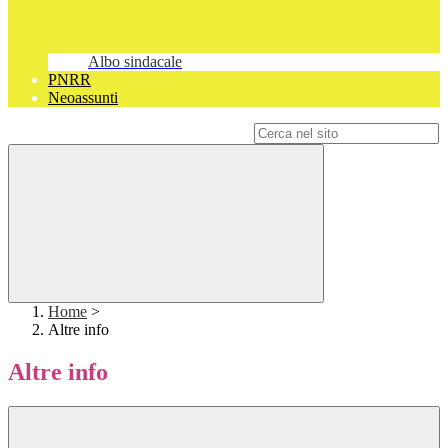
Albo sindacale
PNRR
Neoassunti
Campo di ricerca per le pagine del sito
Home
>
Altre info
Altre info