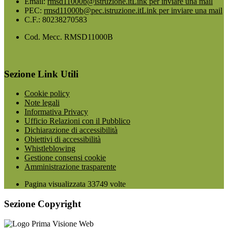
Email:
rmsd11000b@istruzione.it
Link per inviare una mail
PEC:
rmsd11000b@pec.istruzione.it
Link per inviare una mail
C.F.: 80238270583
Cod. Mecc. RMSD11000B
Sezione Link Utili
Cookie policy
Note legali
Informativa Privacy
Ufficio Relazioni con il Pubblico
Dichiarazione di accessibilità
Obiettivi di accessibilità
Whistleblowing
Gestione consensi cookie
Amministrazione trasparente
Pagina visualizzata
33749
volte
Sezione Copyright