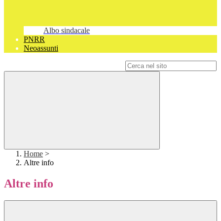
Albo sindacale
PNRR
Neoassunti
Campo di ricerca per le pagine del sito
Home
>
Altre info
Altre info