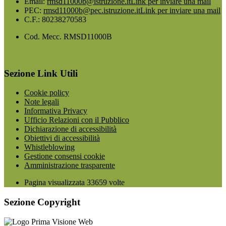
Email:
rmsd11000b@istruzione.it
Link per inviare una mail
PEC:
rmsd11000b@pec.istruzione.it
Link per inviare una mail
C.F.: 80238270583
Cod. Mecc. RMSD11000B
Sezione Link Utili
Cookie policy
Note legali
Informativa Privacy
Ufficio Relazioni con il Pubblico
Dichiarazione di accessibilità
Obiettivi di accessibilità
Whistleblowing
Gestione consensi cookie
Amministrazione trasparente
Pagina visualizzata
33659
volte
Sezione Copyright