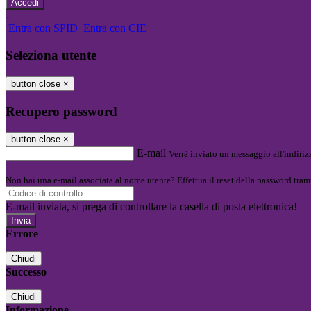
-
Entra con SPID
Entra con CIE
Seleziona utente
button close
×
Recupero password
button close
×
E-mail
Verrà inviato un messaggio all'indirizz
Non hai una e-mail associata al nome utente? Effettua il reset della password tram
E-mail inviata, si prega di controllare la casella di posta elettronica!
Errore
Chiudi
Successo
Chiudi
Informazione