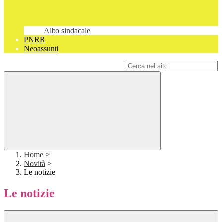
Albo sindacale
PNRR
Neoassunti
Campo di ricerca per le pagine del sito
Home
>
Novità
>
Le notizie
Le notizie