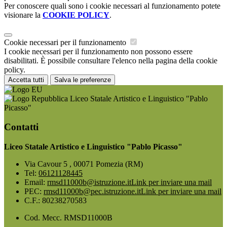
Per conoscere quali sono i cookie necessari al funzionamento potete
visionare la
COOKIE POLICY
.
Cookie necessari per il funzionamento
I cookie necessari per il funzionamento non possono essere
disabilitati. È possibile consultare l'elenco nella pagina della cookie
policy.
Accetta tutti
Salva le preferenze
Liceo Statale Artistico e Linguistico "Pablo
Picasso"
Contatti
Liceo Statale Artistico e Linguistico "Pablo Picasso"
Via Cavour 5 , 00071 Pomezia (RM)
Tel:
06121128445
Email:
rmsd11000b@istruzione.it
Link per inviare una mail
PEC:
rmsd11000b@pec.istruzione.it
Link per inviare una mail
C.F.: 80238270583
Cod. Mecc. RMSD11000B