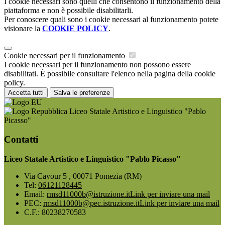
I cookie necessari sono quelli che consentono il funzionamento della
piattaforma e non è possibile disabilitarli.
Per conoscere quali sono i cookie necessari al funzionamento potete
visionare la
COOKIE POLICY
.
Cookie necessari per il funzionamento
I cookie necessari per il funzionamento non possono essere
disabilitati. È possibile consultare l'elenco nella pagina della cookie
policy.
Accetta tutti
Salva le preferenze
Liceo Statale Artistico e Linguistico "Pablo
Picasso"
Contatti
Liceo Statale Artistico e Linguistico "Pablo Picasso"
Via Cavour 5 , 00071 Pomezia (RM)
Tel:
06121128445
Email:
rmsd11000b@istruzione.it
Link per inviare una mail
PEC:
rmsd11000b@pec.istruzione.it
Link per inviare una mail
C.F.: 80238270583