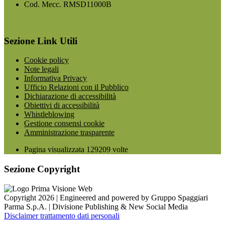
Cod. Mecc. RMSD11000B
Sezione Link Utili
Cookie policy
Note legali
Informativa Privacy
Ufficio Relazioni con il Pubblico
Dichiarazione di accessibilità
Obiettivi di accessibilità
Whistleblowing
Gestione consensi cookie
Amministrazione trasparente
Pagina visualizzata
129209
volte
Sezione Copyright
Copyright 2026 | Engineered and powered by Gruppo Spaggiari
Parma S.p.A. | Divisione Publishing & New Social Media
Disclaimer trattamento dati personali