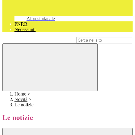
Albo sindacale
PNRR
Neoassunti
Campo di ricerca per le pagine del sito
Home
>
Novità
>
Le notizie
Le notizie