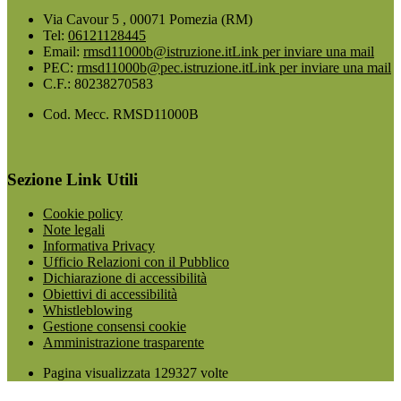
Via Cavour 5 , 00071 Pomezia (RM)
Tel:
06121128445
Email:
rmsd11000b@istruzione.it
Link per inviare una mail
PEC:
rmsd11000b@pec.istruzione.it
Link per inviare una mail
C.F.: 80238270583
Cod. Mecc. RMSD11000B
Sezione Link Utili
Cookie policy
Note legali
Informativa Privacy
Ufficio Relazioni con il Pubblico
Dichiarazione di accessibilità
Obiettivi di accessibilità
Whistleblowing
Gestione consensi cookie
Amministrazione trasparente
Pagina visualizzata
129327
volte