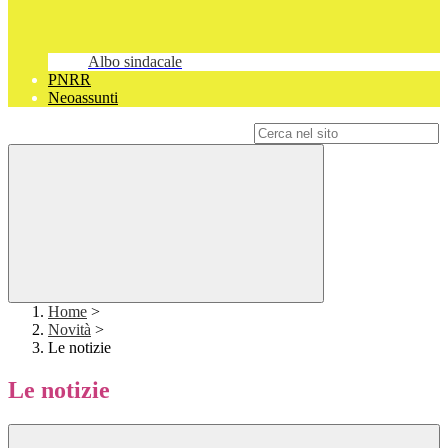
Albo sindacale
PNRR
Neoassunti
Campo di ricerca per le pagine del sito
Home
>
Novità
>
Le notizie
Le notizie