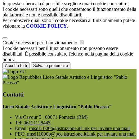
In questa schermata è possibile scegliere quali cookie consentire.
I cookie necessari sono quelli che consentono il funzionamento della
piattaforma e non è possibile disabilitarli.
Per conoscere quali sono i cookie necessari al funzionamento potete
visionare la
COOKIE POLICY
.
Cookie necessari per il funzionamento
I cookie necessari per il funzionamento non possono essere
disabilitati. È possibile consultare l'elenco nella pagina della cookie
policy.
Accetta tutti
Salva le preferenze
Liceo Statale Artistico e Linguistico "Pablo
Picasso"
Contatti
Liceo Statale Artistico e Linguistico "Pablo Picasso"
Via Cavour 5 , 00071 Pomezia (RM)
Tel:
06121128445
Email:
rmsd11000b@istruzione.it
Link per inviare una mail
PEC:
rmsd11000b@pec.istruzione.it
Link per inviare una mail