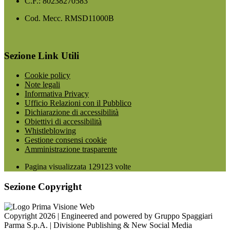
C.F.: 80238270583
Cod. Mecc. RMSD11000B
Sezione Link Utili
Cookie policy
Note legali
Informativa Privacy
Ufficio Relazioni con il Pubblico
Dichiarazione di accessibilità
Obiettivi di accessibilità
Whistleblowing
Gestione consensi cookie
Amministrazione trasparente
Pagina visualizzata
129123
volte
Sezione Copyright
Copyright 2026 | Engineered and powered by Gruppo Spaggiari
Parma S.p.A. | Divisione Publishing & New Social Media