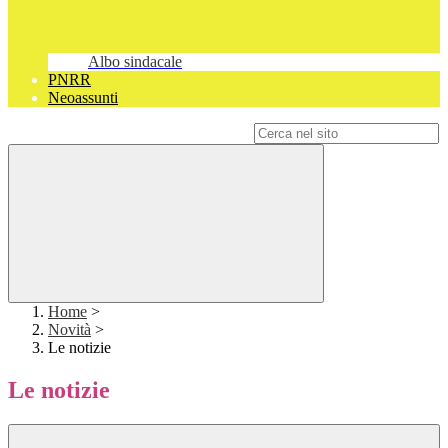
Albo sindacale
PNRR
Neoassunti
Campo di ricerca per le pagine del sito
Home
>
Novità
>
Le notizie
Le notizie