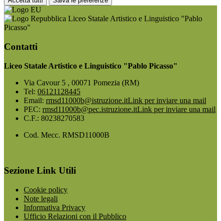
Accetta tutti
Salva le preferenze
Liceo Statale Artistico e Linguistico "Pablo
Picasso"
Contatti
Liceo Statale Artistico e Linguistico "Pablo Picasso"
Via Cavour 5 , 00071 Pomezia (RM)
Tel:
06121128445
Email:
rmsd11000b@istruzione.it
Link per inviare una mail
PEC:
rmsd11000b@pec.istruzione.it
Link per inviare una mail
C.F.: 80238270583
Cod. Mecc. RMSD11000B
Sezione Link Utili
Cookie policy
Note legali
Informativa Privacy
Ufficio Relazioni con il Pubblico