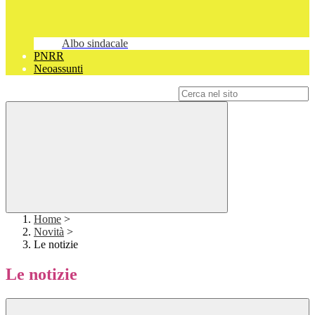
Albo sindacale
PNRR
Neoassunti
Campo di ricerca per le pagine del sito
Home
>
Novità
>
Le notizie
Le notizie