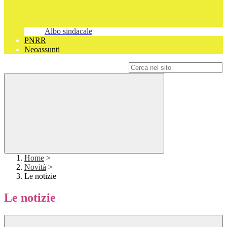
Albo sindacale
PNRR
Neoassunti
Campo di ricerca per le pagine del sito
Home
>
Novità
>
Le notizie
Le notizie