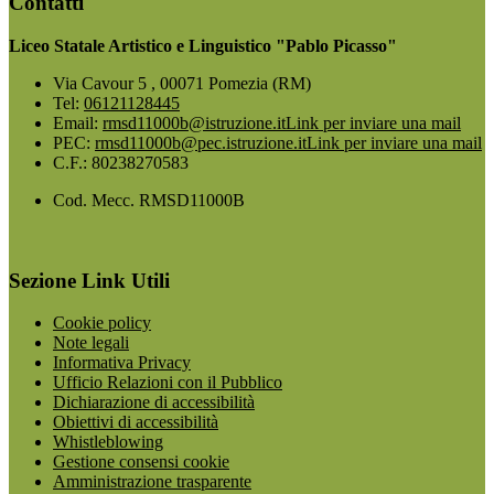
Contatti
Liceo Statale Artistico e Linguistico "Pablo Picasso"
Via Cavour 5 , 00071 Pomezia (RM)
Tel:
06121128445
Email:
rmsd11000b@istruzione.it
Link per inviare una mail
PEC:
rmsd11000b@pec.istruzione.it
Link per inviare una mail
C.F.: 80238270583
Cod. Mecc. RMSD11000B
Sezione Link Utili
Cookie policy
Note legali
Informativa Privacy
Ufficio Relazioni con il Pubblico
Dichiarazione di accessibilità
Obiettivi di accessibilità
Whistleblowing
Gestione consensi cookie
Amministrazione trasparente