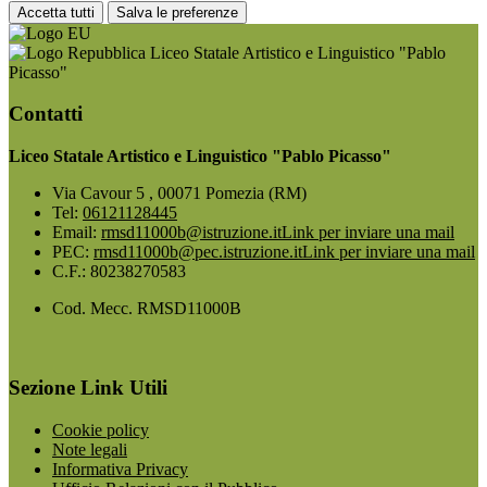
Accetta tutti
Salva le preferenze
Liceo Statale Artistico e Linguistico "Pablo
Picasso"
Contatti
Liceo Statale Artistico e Linguistico "Pablo Picasso"
Via Cavour 5 , 00071 Pomezia (RM)
Tel:
06121128445
Email:
rmsd11000b@istruzione.it
Link per inviare una mail
PEC:
rmsd11000b@pec.istruzione.it
Link per inviare una mail
C.F.: 80238270583
Cod. Mecc. RMSD11000B
Sezione Link Utili
Cookie policy
Note legali
Informativa Privacy