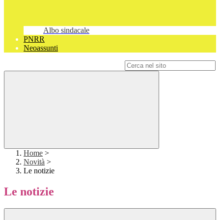
Albo sindacale
PNRR
Neoassunti
Campo di ricerca per le pagine del sito
Home
>
Novità
>
Le notizie
Le notizie