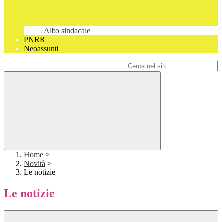
Albo sindacale
PNRR
Neoassunti
Campo di ricerca per le pagine del sito
Home
>
Novità
>
Le notizie
Le notizie