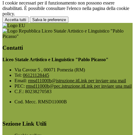
I cookie necessari per il funzionamento non possono essere
disabilitati. È possibile consultare l'elenco nella pagina della cookie
policy.
Accetta tutti
Salva le preferenze
Liceo Statale Artistico e Linguistico "Pablo
Picasso"
Contatti
Liceo Statale Artistico e Linguistico "Pablo Picasso"
Via Cavour 5 , 00071 Pomezia (RM)
Tel:
06121128445
Email:
rmsd11000b@istruzione.it
Link per inviare una mail
PEC:
rmsd11000b@pec.istruzione.it
Link per inviare una mail
C.F.: 80238270583
Cod. Mecc. RMSD11000B
Sezione Link Utili