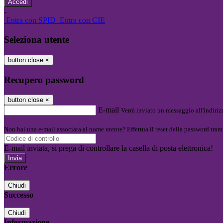
-
Entra con SPID
Entra con CIE
Seleziona utente
button close
×
Recupero password
button close
×
E-mail
Verrà inviato un messaggio all'indirizz
Non hai una e-mail associata al nome utente? Effettua il reset della password tram
E-mail inviata, si prega di controllare la casella di posta elettronica!
Errore
Chiudi
Successo
Chiudi
Informazione