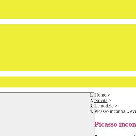
Home
>
Novità
>
Le notizie
>
Picasso incontra... e
Picasso incon