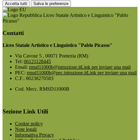
Accetta tutti
Salva le preferenze
Liceo Statale Artistico e Linguistico "Pablo
Picasso"
Contatti
Liceo Statale Artistico e Linguistico "Pablo Picasso"
Via Cavour 5 , 00071 Pomezia (RM)
Tel:
06121128445
Email:
rmsd11000b@istruzione.it
Link per inviare una mail
PEC:
rmsd11000b@pec.istruzione.it
Link per inviare una mail
C.F.: 80238270583
Cod. Mecc. RMSD11000B
Sezione Link Utili
Cookie policy
Note legali
Informativa Privacy