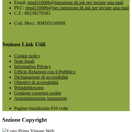
Email:
rmsd11000b@istruzione.it
Link per inviare una mail
PEC:
rmsd11000b@pec.istruzione.it
Link per inviare una mail
C.F.: 80238270583
Cod. Mecc. RMSD11000B
Sezione Link Utili
Cookie policy
Note legali
Informativa Privacy
Ufficio Relazioni con il Pubblico
Dichiarazione di accessibilità
Obiettivi di accessibilità
Whistleblowing
Gestione consensi cookie
Amministrazione trasparente
Pagina visualizzata
810
volte
Sezione Copyright