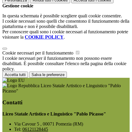
Personalizza
Rifiuta tutti
i cookies
Accetta tutti
i cookies
Gestione cookie
In questa schermata è possibile scegliere quali cookie consentire.
I cookie necessari sono quelli che consentono il funzionamento della
piattaforma e non è possibile disabilitarli.
Per conoscere quali sono i cookie necessari al funzionamento potete
visionare la
COOKIE POLICY
.
Cookie necessari per il funzionamento
I cookie necessari per il funzionamento non possono essere
disabilitati. È possibile consultare l'elenco nella pagina della cookie
policy.
Accetta tutti
Salva le preferenze
Liceo Statale Artistico e Linguistico "Pablo
Picasso"
Contatti
Liceo Statale Artistico e Linguistico "Pablo Picasso"
Via Cavour 5 , 00071 Pomezia (RM)
Tel:
06121128445