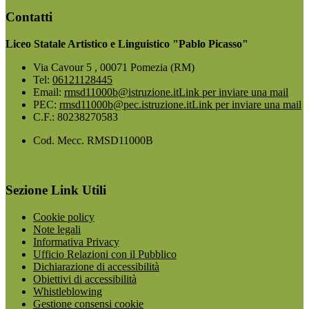
Contatti
Liceo Statale Artistico e Linguistico "Pablo Picasso"
Via Cavour 5 , 00071 Pomezia (RM)
Tel:
06121128445
Email:
rmsd11000b@istruzione.it
Link per inviare una mail
PEC:
rmsd11000b@pec.istruzione.it
Link per inviare una mail
C.F.: 80238270583
Cod. Mecc. RMSD11000B
Sezione Link Utili
Cookie policy
Note legali
Informativa Privacy
Ufficio Relazioni con il Pubblico
Dichiarazione di accessibilità
Obiettivi di accessibilità
Whistleblowing
Gestione consensi cookie