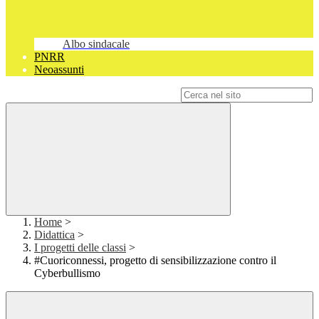
Albo sindacale
PNRR
Neoassunti
Campo di ricerca per le pagine del sito
Home
>
Didattica
>
I progetti delle classi
>
#Cuoriconnessi, progetto di sensibilizzazione contro il
Cyberbullismo