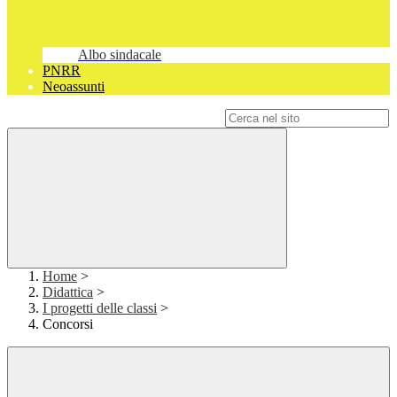
Albo sindacale
PNRR
Neoassunti
Campo di ricerca per le pagine del sito
Home
>
Didattica
>
I progetti delle classi
>
Concorsi