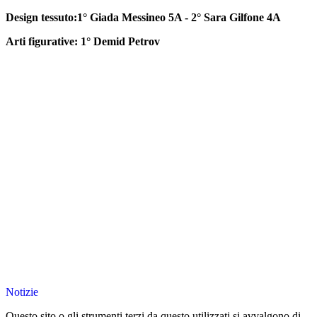
Design tessuto:1° Giada Messineo 5A - 2° Sara Gilfone 4A
Arti figurative: 1° Demid Petrov
Notizie
Questo sito o gli strumenti terzi da questo utilizzati si avvalgono di