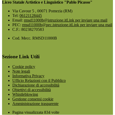
Liceo Statale Artistico e Linguistico "Pablo Picasso"
Via Cavour 5 , 00071 Pomezia (RM)
Tel:
06121128445
Email:
rmsd11000b@istruzione.it
Link per inviare una mail
PEC:
rmsd11000b@pec.istruzione.it
Link per inviare una mail
C.F.: 80238270583
Cod. Mecc. RMSD11000B
Sezione Link Utili
Cookie policy
Note legali
Informativa Privacy
Ufficio Relazioni con il Pubblico
Dichiarazione di accessibilità
Obiettivi di accessibilità
Whistleblowing
Gestione consensi cookie
Amministrazione trasparente
Pagina visualizzata
834
volte