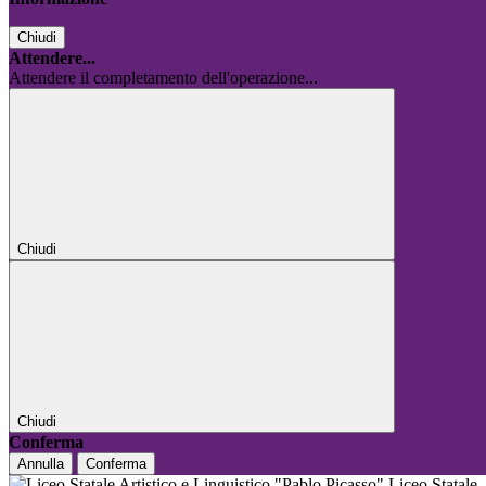
Chiudi
Attendere...
Attendere il completamento dell'operazione...
Chiudi
Chiudi
Conferma
Annulla
Conferma
Liceo Statale