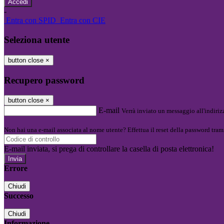
-
Entra con SPID
Entra con CIE
Seleziona utente
button close
×
Recupero password
button close
×
E-mail
Verrà inviato un messaggio all'indirizz
Non hai una e-mail associata al nome utente? Effettua il reset della password tram
E-mail inviata, si prega di controllare la casella di posta elettronica!
Errore
Chiudi
Successo
Chiudi
Informazione