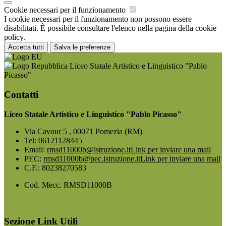
Cookie necessari per il funzionamento
I cookie necessari per il funzionamento non possono essere
disabilitati. È possibile consultare l'elenco nella pagina della cookie
policy.
Accetta tutti
Salva le preferenze
Liceo Statale Artistico e Linguistico "Pablo
Picasso"
Contatti
Liceo Statale Artistico e Linguistico "Pablo Picasso"
Via Cavour 5 , 00071 Pomezia (RM)
Tel:
06121128445
Email:
rmsd11000b@istruzione.it
Link per inviare una mail
PEC:
rmsd11000b@pec.istruzione.it
Link per inviare una mail
C.F.: 80238270583
Cod. Mecc. RMSD11000B
Sezione Link Utili