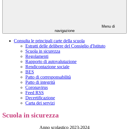
Menu di
navigazione
Consulta le principali carte della scuola
Estratti delle delibere del Consiglio d'Istituto
Scuola in sicurezza
Regolamenti
Rapporto di autovalutazione
Rendicontazione sociale
BES
Patto di corresponsabilità
Patto di integrità
Coronavirus
Feed RSS
Decertificazione
Carta dei servizi
Scuola in sicurezza
Anno scolastico 2023-2024