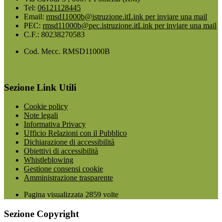
Tel:
06121128445
Email:
rmsd11000b@istruzione.it
Link per inviare una mail
PEC:
rmsd11000b@pec.istruzione.it
Link per inviare una mail
C.F.: 80238270583
Cod. Mecc. RMSD11000B
Sezione Link Utili
Cookie policy
Note legali
Informativa Privacy
Ufficio Relazioni con il Pubblico
Dichiarazione di accessibilità
Obiettivi di accessibilità
Whistleblowing
Gestione consensi cookie
Amministrazione trasparente
Pagina visualizzata
2859
volte
Sezione Copyright