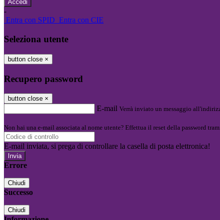
-
Entra con SPID
Entra con CIE
Seleziona utente
button close
×
Recupero password
button close
×
E-mail
Verrà inviato un messaggio all'indirizz
Non hai una e-mail associata al nome utente? Effettua il reset della password tram
E-mail inviata, si prega di controllare la casella di posta elettronica!
Errore
Chiudi
Successo
Chiudi
Informazione