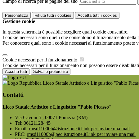
Campo di ricerca per le pagine del sito
Personalizza
Rifiuta tutti
i cookies
Accetta tutti
i cookies
Gestione cookie
In questa schermata è possibile scegliere quali cookie consentire.
I cookie necessari sono quelli che consentono il funzionamento della pi
Per conoscere quali sono i cookie necessari al funzionamento potete v
Cookie necessari per il funzionamento
I cookie necessari per il funzionamento non possono essere disabilitati.
Accetta tutti
Salva le preferenze
Liceo Statale Artistico e Linguistico "Pablo Pica
Contatti
Liceo Statale Artistico e Linguistico "Pablo Picasso"
Via Cavour 5 , 00071 Pomezia (RM)
Tel:
06121128445
Email:
rmsd11000b@istruzione.it
Link per inviare una mail
PEC:
rmsd11000b@pec.istruzione.it
Link per inviare una mail