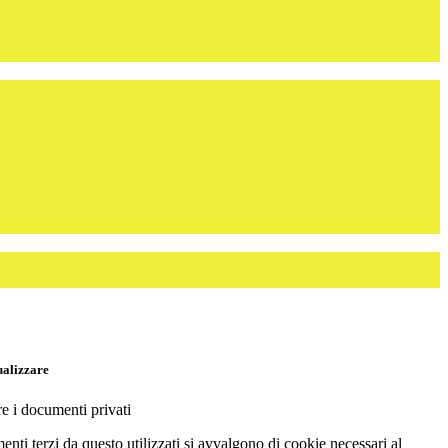
ualizzare
re i documenti privati
menti terzi da questo utilizzati si avvalgono di cookie necessari al