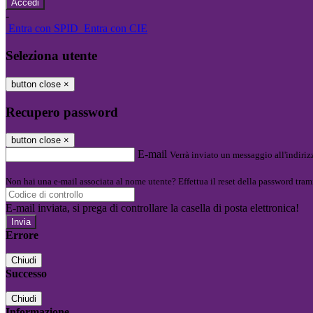
-
Entra con SPID
Entra con CIE
Seleziona utente
button close
×
Recupero password
button close
×
E-mail
Verrà inviato un messaggio all'indirizz
Non hai una e-mail associata al nome utente? Effettua il reset della password tram
E-mail inviata, si prega di controllare la casella di posta elettronica!
Errore
Chiudi
Successo
Chiudi
Informazione