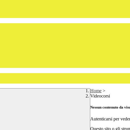
Home
>
Videocorsi
Nessun contenuto da vis
Autenticarsi per vede
Questo sito o gli stru