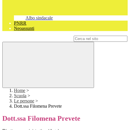
Albo sindacale
PNRR
Neoassunti
Campo di ricerca per le pagine del sito
Home
>
Scuola
>
Le persone
>
Dott.ssa Filomena Prevete
Dott.ssa Filomena Prevete