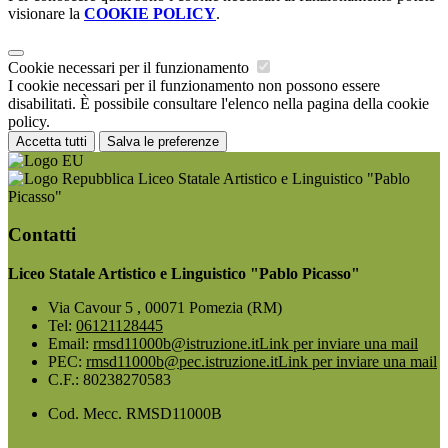
visionare la
COOKIE POLICY
.
Cookie necessari per il funzionamento
I cookie necessari per il funzionamento non possono essere
disabilitati. È possibile consultare l'elenco nella pagina della cookie
policy.
Accetta tutti
Salva le preferenze
Liceo Statale Artistico e Linguistico "Pablo
Picasso"
Contatti
Liceo Statale Artistico e Linguistico "Pablo Picasso"
Via Cavour 5 , 00071 Pomezia (RM)
Tel:
06121128445
Email:
rmsd11000b@istruzione.it
Link per inviare una mail
PEC:
rmsd11000b@pec.istruzione.it
Link per inviare una mail
C.F.: 80238270583
Cod. Mecc. RMSD11000B