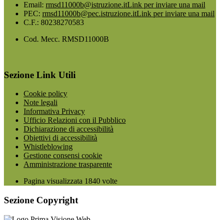
Email:
rmsd11000b@istruzione.it
Link per inviare una mail
PEC:
rmsd11000b@pec.istruzione.it
Link per inviare una mail
C.F.: 80238270583
Cod. Mecc. RMSD11000B
Sezione Link Utili
Cookie policy
Note legali
Informativa Privacy
Ufficio Relazioni con il Pubblico
Dichiarazione di accessibilità
Obiettivi di accessibilità
Whistleblowing
Gestione consensi cookie
Amministrazione trasparente
Pagina visualizzata
1840
volte
Sezione Copyright