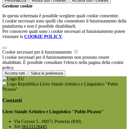
Personalizza
Rifiuta tutti
i cookies
Accetta tutti
i cookies
Gestione cookie
In questa schermata è possibile scegliere quali cookie consentire.
I cookie necessari sono quelli che consentono il funzionamento della
piattaforma e non è possibile disabilitarli.
Per conoscere quali sono i cookie necessari al funzionamento potete
visionare la
COOKIE POLICY
.
Cookie necessari per il funzionamento
I cookie necessari per il funzionamento non possono essere
disabilitati. È possibile consultare l'elenco nella pagina della cookie
policy.
Accetta tutti
Salva le preferenze
Liceo Statale Artistico e Linguistico "Pablo
Picasso"
Contatti
Liceo Statale Artistico e Linguistico "Pablo Picasso"
Via Cavour 5 , 00071 Pomezia (RM)
Tel:
06121128445