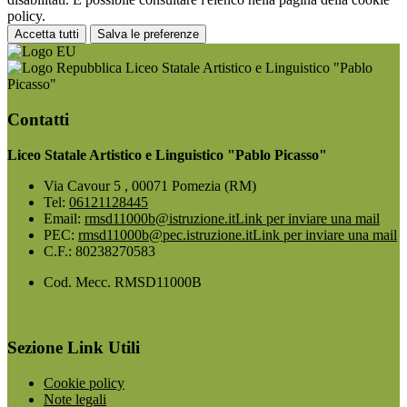
policy.
Accetta tutti
Salva le preferenze
Liceo Statale Artistico e Linguistico "Pablo
Picasso"
Contatti
Liceo Statale Artistico e Linguistico "Pablo Picasso"
Via Cavour 5 , 00071 Pomezia (RM)
Tel:
06121128445
Email:
rmsd11000b@istruzione.it
Link per inviare una mail
PEC:
rmsd11000b@pec.istruzione.it
Link per inviare una mail
C.F.: 80238270583
Cod. Mecc. RMSD11000B
Sezione Link Utili
Cookie policy
Note legali