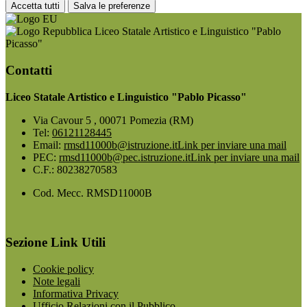
Accetta tutti
Salva le preferenze
Liceo Statale Artistico e Linguistico "Pablo
Picasso"
Contatti
Liceo Statale Artistico e Linguistico "Pablo Picasso"
Via Cavour 5 , 00071 Pomezia (RM)
Tel:
06121128445
Email:
rmsd11000b@istruzione.it
Link per inviare una mail
PEC:
rmsd11000b@pec.istruzione.it
Link per inviare una mail
C.F.: 80238270583
Cod. Mecc. RMSD11000B
Sezione Link Utili
Cookie policy
Note legali
Informativa Privacy
Ufficio Relazioni con il Pubblico