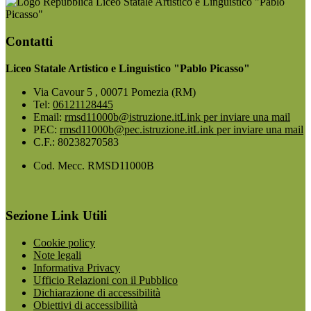
Liceo Statale Artistico e Linguistico "Pablo
Picasso"
Contatti
Liceo Statale Artistico e Linguistico "Pablo Picasso"
Via Cavour 5 , 00071 Pomezia (RM)
Tel:
06121128445
Email:
rmsd11000b@istruzione.it
Link per inviare una mail
PEC:
rmsd11000b@pec.istruzione.it
Link per inviare una mail
C.F.: 80238270583
Cod. Mecc. RMSD11000B
Sezione Link Utili
Cookie policy
Note legali
Informativa Privacy
Ufficio Relazioni con il Pubblico
Dichiarazione di accessibilità
Obiettivi di accessibilità