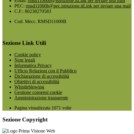
Email:
rmsd11000b@istruzione.it
Link per inviare una mail
PEC:
rmsd11000b@pec.istruzione.it
Link per inviare una mail
C.F.: 80238270583
Cod. Mecc. RMSD11000B
Sezione Link Utili
Cookie policy
Note legali
Informativa Privacy
Ufficio Relazioni con il Pubblico
Dichiarazione di accessibilità
Obiettivi di accessibilità
Whistleblowing
Gestione consensi cookie
Amministrazione trasparente
Pagina visualizzata
1071
volte
Sezione Copyright