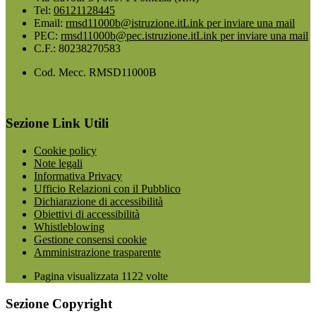
Tel:
06121128445
Email:
rmsd11000b@istruzione.it
Link per inviare una mail
PEC:
rmsd11000b@pec.istruzione.it
Link per inviare una mail
C.F.: 80238270583
Cod. Mecc. RMSD11000B
Sezione Link Utili
Cookie policy
Note legali
Informativa Privacy
Ufficio Relazioni con il Pubblico
Dichiarazione di accessibilità
Obiettivi di accessibilità
Whistleblowing
Gestione consensi cookie
Amministrazione trasparente
Pagina visualizzata
1122
volte
Sezione Copyright