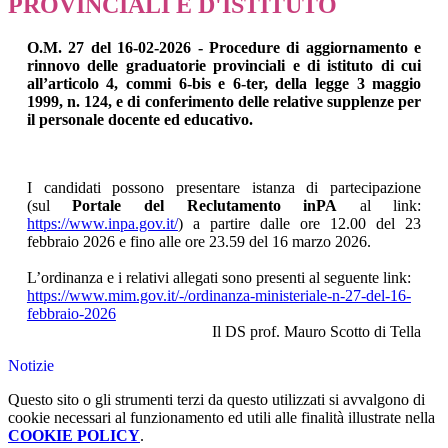
PROVINCIALI E D'ISTITUTO
O.M. 27 del 16-02-2026 - Procedure di aggiornamento e
rinnovo delle graduatorie provinciali e di istituto di cui
all’articolo 4, commi 6-bis e 6-ter, della legge 3 maggio
1999, n. 124, e di conferimento delle relative supplenze per
il personale docente ed educativo.
I candidati possono presentare istanza di partecipazione
(sul
Portale del Reclutamento
inPA
al link:
https://www.inpa.gov.it/
) a partire dalle ore 12.00 del 23
febbraio 2026 e fino alle ore 23.59 del 16 marzo 2026.
L’ordinanza e i relativi allegati sono presenti al seguente link:
https://www.mim.gov.it/-/ordinanza-ministeriale-n-27-del-16-
febbraio-2026
Il DS prof. Mauro Scotto di Tella
Notizie
Questo sito o gli strumenti terzi da questo utilizzati si avvalgono di
cookie necessari al funzionamento ed utili alle finalità illustrate nella
COOKIE POLICY
.