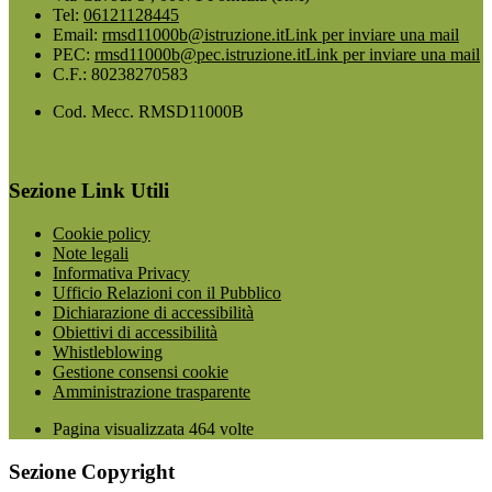
Tel:
06121128445
Email:
rmsd11000b@istruzione.it
Link per inviare una mail
PEC:
rmsd11000b@pec.istruzione.it
Link per inviare una mail
C.F.: 80238270583
Cod. Mecc. RMSD11000B
Sezione Link Utili
Cookie policy
Note legali
Informativa Privacy
Ufficio Relazioni con il Pubblico
Dichiarazione di accessibilità
Obiettivi di accessibilità
Whistleblowing
Gestione consensi cookie
Amministrazione trasparente
Pagina visualizzata
464
volte
Sezione Copyright