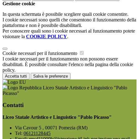
Gestione cookie
In questa schermata è possibile scegliere quali cookie consentire.
I cookie necessari sono quelli che consentono il funzionamento della
piattaforma e non è possibile disabilitarli.
Per conoscere quali sono i cookie necessari al funzionamento potete
visionare la
COOKIE POLICY
.
Cookie necessari per il funzionamento
I cookie necessari per il funzionamento non possono essere
disabilitati. È possibile consultare l'elenco nella pagina della cookie
policy.
Accetta tutti
Salva le preferenze
Liceo Statale Artistico e Linguistico "Pablo
Picasso"
Contatti
Liceo Statale Artistico e Linguistico "Pablo Picasso"
Via Cavour 5 , 00071 Pomezia (RM)
Tel:
06121128445
Email:
rmsd11000b@istruzione.it
Link per inviare una mail