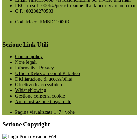
PEC:
rmsd11000b@pec.istruzione.it
Link per inviare una mail
C.F.: 80238270583
Cod. Mecc. RMSD11000B
Sezione Link Utili
Cookie policy
Note legali
Informativa Privacy
Ufficio Relazioni con il Pubblico
Dichiarazione di accessibilità
Obiettivi di accessibilità
Whistleblowing
Gestione consensi cookie
Amministrazione trasparente
Pagina visualizzata
1474
volte
Sezione Copyright