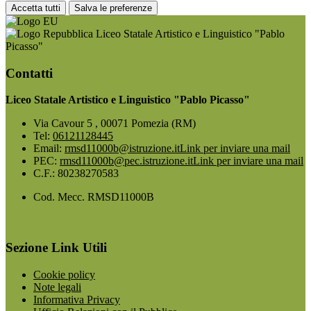
Accetta tutti
Salva le preferenze
Liceo Statale Artistico e Linguistico "Pablo
Picasso"
Contatti
Liceo Statale Artistico e Linguistico "Pablo Picasso"
Via Cavour 5 , 00071 Pomezia (RM)
Tel:
06121128445
Email:
rmsd11000b@istruzione.it
Link per inviare una mail
PEC:
rmsd11000b@pec.istruzione.it
Link per inviare una mail
C.F.: 80238270583
Cod. Mecc. RMSD11000B
Sezione Link Utili
Cookie policy
Note legali
Informativa Privacy