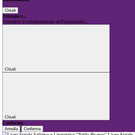
Chiudi
Attendere...
Attendere il completamento dell'operazione...
Chiudi
Chiudi
Conferma
Annulla
Conferma
Liceo Statale