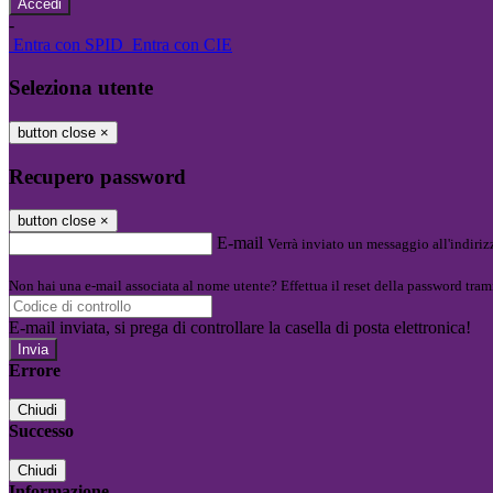
-
Entra con SPID
Entra con CIE
Seleziona utente
button close
×
Recupero password
button close
×
E-mail
Verrà inviato un messaggio all'indirizz
Non hai una e-mail associata al nome utente? Effettua il reset della password tram
E-mail inviata, si prega di controllare la casella di posta elettronica!
Errore
Chiudi
Successo
Chiudi
Informazione