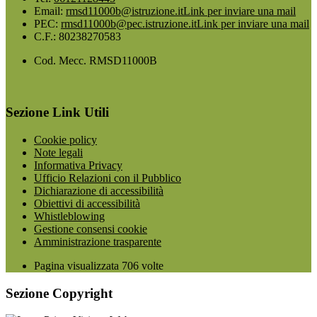
Email:
rmsd11000b@istruzione.it
Link per inviare una mail
PEC:
rmsd11000b@pec.istruzione.it
Link per inviare una mail
C.F.: 80238270583
Cod. Mecc. RMSD11000B
Sezione Link Utili
Cookie policy
Note legali
Informativa Privacy
Ufficio Relazioni con il Pubblico
Dichiarazione di accessibilità
Obiettivi di accessibilità
Whistleblowing
Gestione consensi cookie
Amministrazione trasparente
Pagina visualizzata
706
volte
Sezione Copyright