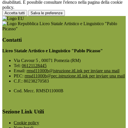
disabilitati. È possibile consultare l'elenco nella pagina della cookie
policy.
Accetta tutti
Salva le preferenze
Liceo Statale Artistico e Linguistico "Pablo
Picasso"
Contatti
Liceo Statale Artistico e Linguistico "Pablo Picasso"
Via Cavour 5 , 00071 Pomezia (RM)
Tel:
06121128445
Email:
rmsd11000b@istruzione.it
Link per inviare una mail
PEC:
rmsd11000b@pec.istruzione.it
Link per inviare una mail
C.F.: 80238270583
Cod. Mecc. RMSD11000B
Sezione Link Utili
Cookie policy
Note legali